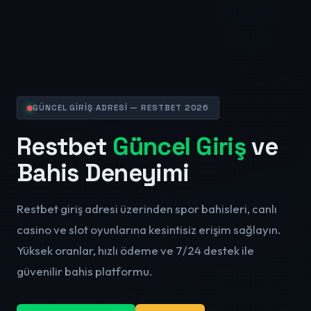
GÜNCEL GİRİŞ ADRESİ — RESTBET 2026
Restbet
Güncel Giriş
ve
Bahis Deneyimi
Restbet giriş adresi üzerinden spor bahisleri, canlı
casino ve slot oyunlarına kesintisiz erişim sağlayın.
Yüksek oranlar, hızlı ödeme ve 7/24 destek ile
güvenilir bahis platformu.