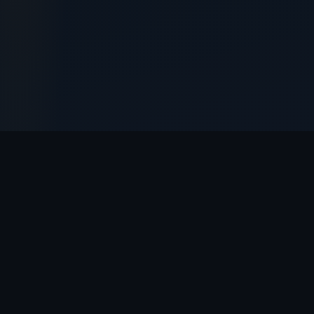
// OYUNLAR
Restbet
Oyun