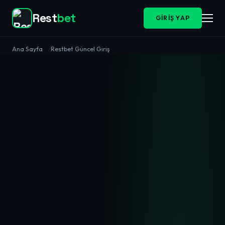
Rest
bet
GIRIŞ YAP
Ana Sayfa
Restbet Güncel Giriş