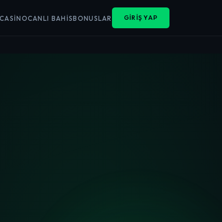
GIRIŞ YAP
CASINO
CANLI BAHIS
BONUSLAR