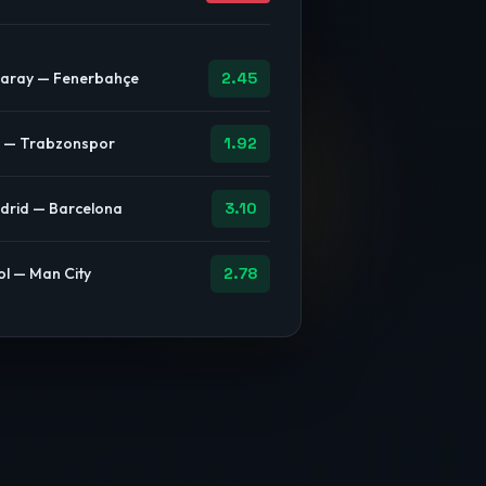
aray — Fenerbahçe
2.45
ş — Trabzonspor
1.92
drid — Barcelona
3.10
ol — Man City
2.78