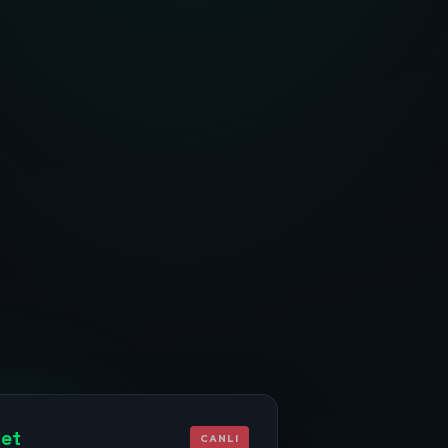
et
CANLI