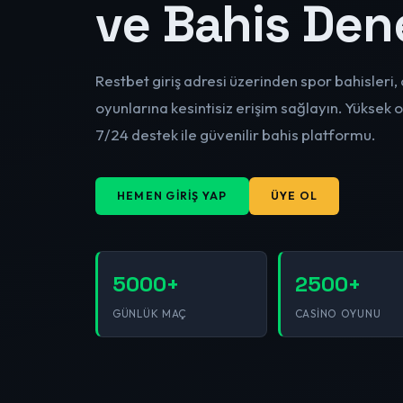
ve Bahis Den
Restbet giriş adresi üzerinden spor bahisleri, 
oyunlarına kesintisiz erişim sağlayın. Yüksek 
7/24 destek ile güvenilir bahis platformu.
HEMEN GIRIŞ YAP
ÜYE OL
5000+
2500+
GÜNLÜK MAÇ
CASINO OYUNU