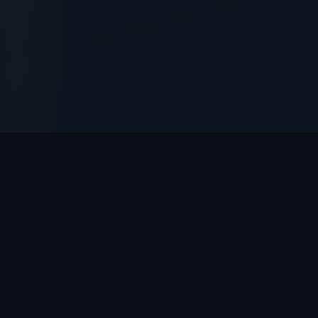
// OYUNLAR
Restbet
Oyun