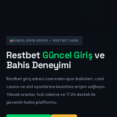
GÜNCEL GİRİŞ ADRESİ — RESTBET 2026
Restbet
Güncel Giriş
ve
Bahis Deneyimi
Restbet giriş adresi üzerinden spor bahisleri, canlı
casino ve slot oyunlarına kesintisiz erişim sağlayın.
Yüksek oranlar, hızlı ödeme ve 7/24 destek ile
güvenilir bahis platformu.