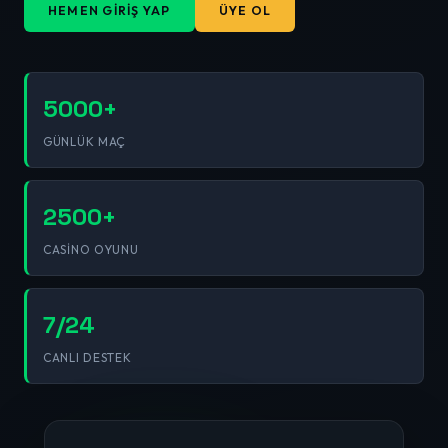
HEMEN GIRIŞ YAP
ÜYE OL
5000+
GÜNLÜK MAÇ
2500+
CASINO OYUNU
7/24
CANLI DESTEK