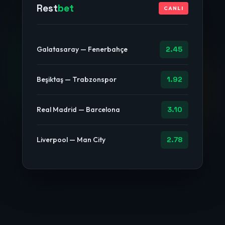
Rest
bet
CANLI
Galatasaray — Fenerbahçe
2.45
Beşiktaş — Trabzonspor
1.92
Real Madrid — Barcelona
3.10
Liverpool — Man City
2.78