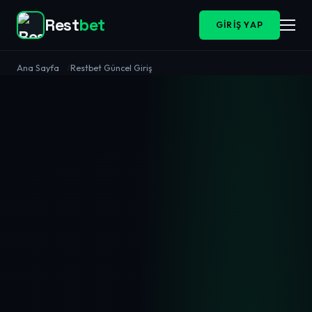
Rest
bet
GIRIŞ YAP
Ana Sayfa
Restbet Güncel Giriş