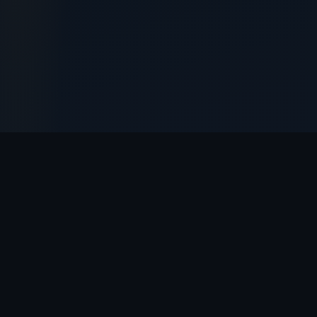
// OYUNLAR
Restbet
Oyun