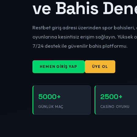
ve Bahis Den
Restbet giriş adresi üzerinden spor bahisleri, 
oyunlarına kesintisiz erişim sağlayın. Yüksek 
7/24 destek ile güvenilir bahis platformu.
HEMEN GIRIŞ YAP
ÜYE OL
5000+
2500+
GÜNLÜK MAÇ
CASINO OYUNU