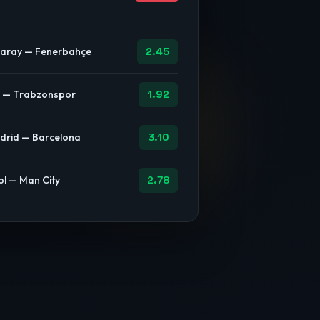
aray — Fenerbahçe
2.45
ş — Trabzonspor
1.92
drid — Barcelona
3.10
ol — Man City
2.78