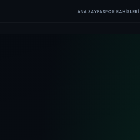
ANA SAYFA
SPOR BAHISLERI