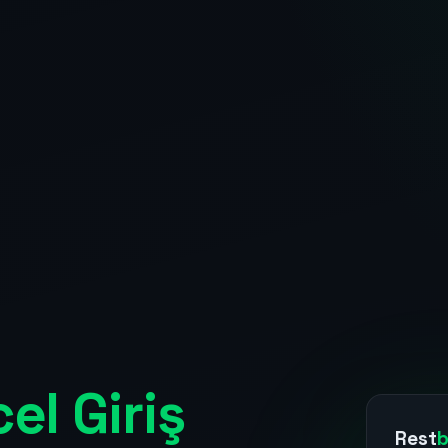
el Giriş
Rest
b