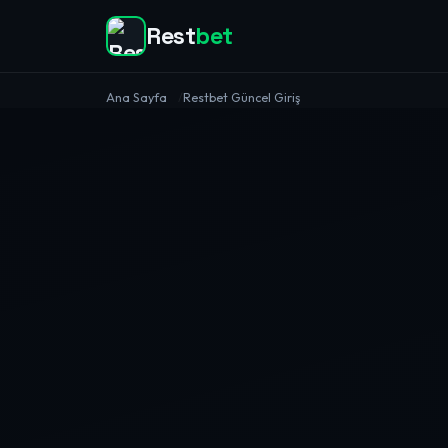
Rest
bet
Ana Sayfa
Restbet Güncel Giriş