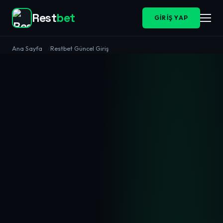
Rest
bet
GIRIŞ YAP
Ana Sayfa
Restbet Güncel Giriş