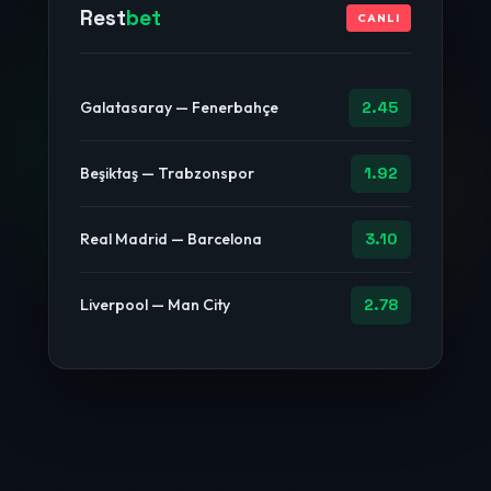
Rest
bet
CANLI
Galatasaray — Fenerbahçe
2.45
Beşiktaş — Trabzonspor
1.92
Real Madrid — Barcelona
3.10
Liverpool — Man City
2.78