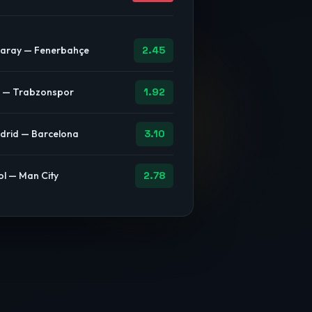
aray — Fenerbahçe
2.45
ş — Trabzonspor
1.92
drid — Barcelona
3.10
ol — Man City
2.78