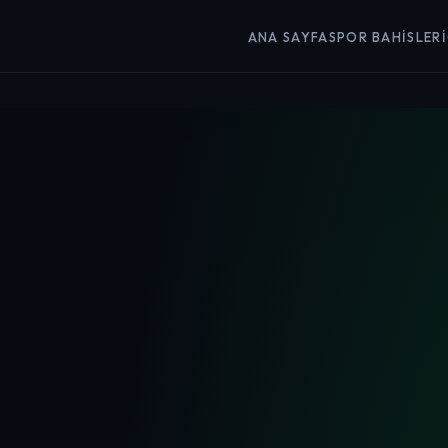
ANA SAYFA
SPOR BAHISLERI