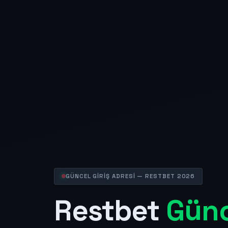
GÜNCEL GİRİŞ ADRESİ — RESTBET 2026
Restbet
Günc