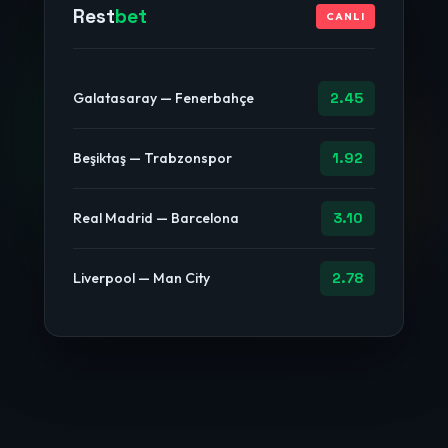
Rest
bet
CANLI
Galatasaray — Fenerbahçe
2.45
Beşiktaş — Trabzonspor
1.92
Real Madrid — Barcelona
3.10
Liverpool — Man City
2.78