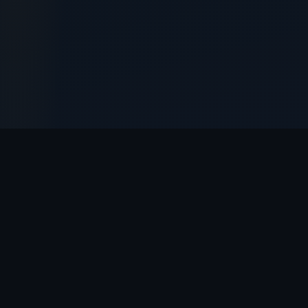
// OYUNLAR
Restbet
Oyun